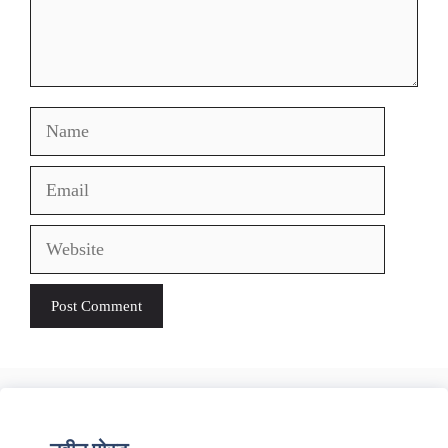
Name
Email
Website