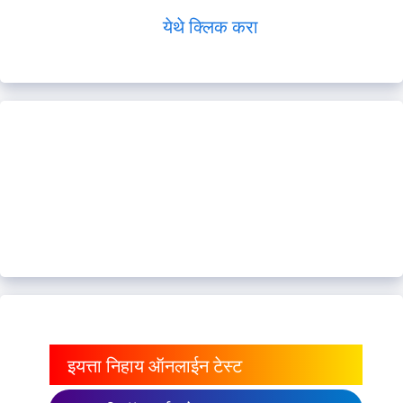
येथे क्लिक करा
इयत्ता निहाय ऑनलाईन टेस्ट