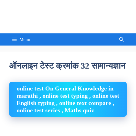
Skip
to
Sandeep Waghmore
content
Menu
ऑनलाइन टेस्ट क्रमांक 32 सामान्यज्ञान
online test On General Knowledge in
marathi , online test typing , online test
English typing , online text compare ,
online test series , Maths quiz