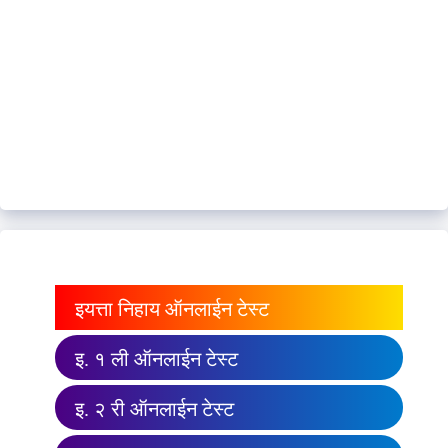
इयत्ता निहाय ऑनलाईन टेस्ट
इ. १ ली ऑनलाईन टेस्ट
इ. २ री ऑनलाईन टेस्ट