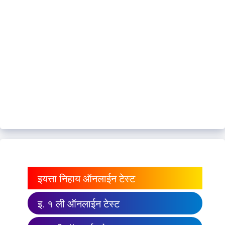
इयत्ता निहाय ऑनलाईन टेस्ट
इ. १ ली ऑनलाईन टेस्ट