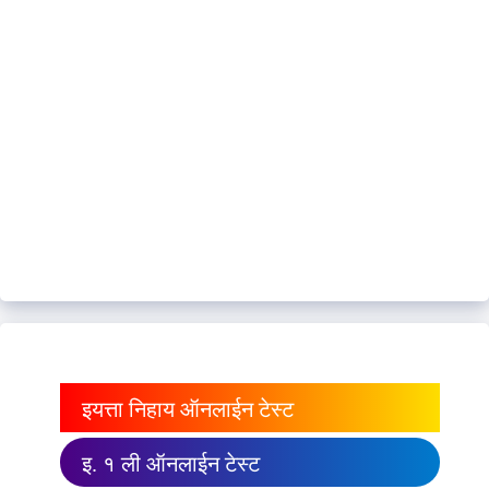
इयत्ता निहाय ऑनलाईन टेस्ट
इ. १ ली ऑनलाईन टेस्ट