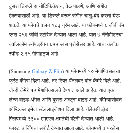
दुसरा डिस्प्ले हा नोटिफिकेशन, वेळ पाहणे, आणि संगीत
ऐकण्यासाठी आहे. या डिस्प्ले वरून संगीत चालू-बंद करता येऊ
शकते. या फोनचे वजन १८३ ग्रॅम आहे. या फोनमध्ये ८ जीबी रॅम
प्लस २५६ जीबी स्टोरेज देण्यात आला आहे. यात ७ नॅनोमीटरचा
क्वॉलकॉम स्नॅपड्रॅगन ८५५ प्लस प्रोसेसर आहे. याचा क्लॉक
स्पीड २.९५ गीगाहर्ट्ज आहे
(Samsung
Galaxy Z Flip
) या फोनमध्ये १० मेगापिक्सलचा
फ्रंट कॅमेरा दिला आहे. तर रियर पॅनलवर दोन कॅमेरे दिले आहे.
दोन्ही कॅमेरे १२ मेगापिक्सलचे देण्यात आले आहेत. यात एक
लेन्स वाइड अँगल आणि दुसरा अल्ट्रा वाइड आहे. कॅमेऱ्यासोबत
ऑप्टिकल इमेज स्टेबलाइजेशन दिला आहे. गॅलेक्सी झेड
फ्लिपमध्ये ३३०० एमएएच क्षमतेची बॅटरी देण्यात आली आहे.
फास्ट चार्जिंगचा सपोर्ट देण्यात आला आहे. फोनमध्ये वायरलेस