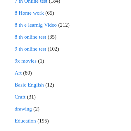
7 th Online test
(184)
8 Home work
(65)
8 th e learnig Video
(212)
8 th online test
(35)
9 th online test
(102)
9x movies
(1)
Art
(80)
Basic English
(12)
Craft
(31)
drawing
(2)
Education
(195)