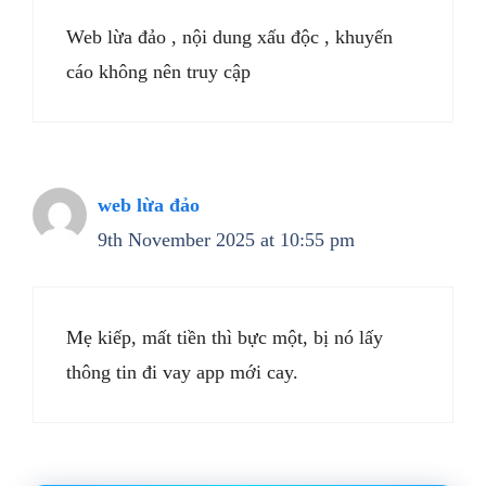
Web lừa đảo , nội dung xấu độc , khuyến
cáo không nên truy cập
web lừa đảo
9th November 2025 at 10:55 pm
Mẹ kiếp, mất tiền thì bực một, bị nó lấy
thông tin đi vay app mới cay.