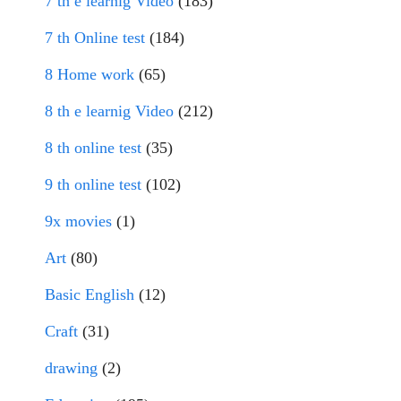
7 th e learnig Video
(183)
7 th Online test
(184)
8 Home work
(65)
8 th e learnig Video
(212)
8 th online test
(35)
9 th online test
(102)
9x movies
(1)
Art
(80)
Basic English
(12)
Craft
(31)
drawing
(2)