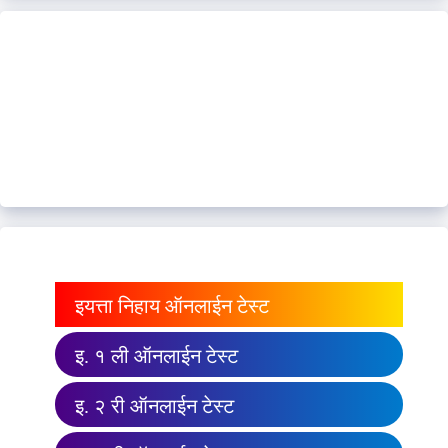
इयत्ता निहाय ऑनलाईन टेस्ट
इ. १ ली ऑनलाईन टेस्ट
इ. २ री ऑनलाईन टेस्ट