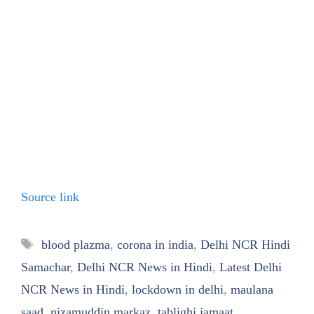
Source link
Tags
blood plazma
,
corona in india
,
Delhi NCR Hindi
Samachar
,
Delhi NCR News in Hindi
,
Latest Delhi
NCR News in Hindi
,
lockdown in delhi
,
maulana
saad
,
nizamuddin markaz
,
tablighi jamaat