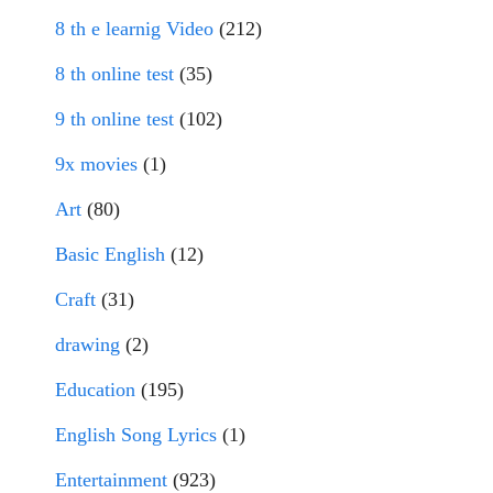
8 th e learnig Video
(212)
8 th online test
(35)
9 th online test
(102)
9x movies
(1)
Art
(80)
Basic English
(12)
Craft
(31)
drawing
(2)
Education
(195)
English Song Lyrics
(1)
Entertainment
(923)