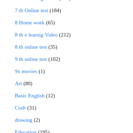
7 th Online test
(184)
8 Home work
(65)
8 th e learnig Video
(212)
8 th online test
(35)
9 th online test
(102)
9x movies
(1)
Art
(80)
Basic English
(12)
Craft
(31)
drawing
(2)
Education
(195)