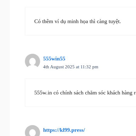
Có thêm ví dụ minh họa thì càng tuyệt.
555win55
4th August 2025 at 11:32 pm
555w.in có chính sách chăm sóc khách hàng r
https://kl99.press/