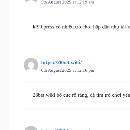
5th August 2025 at 12:19 am
kl99.press có nhiều trò chơi hấp dẫn như tài x
https://28bet.wiki/
6th August 2025 at 12:16 pm
28bet.wiki bố cục rõ ràng, dễ tìm trò chơi yê