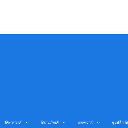
शिक्षकांसाठी
विद्यार्थ्यांसाठी
भाषणासाठी
इ लर्निग व