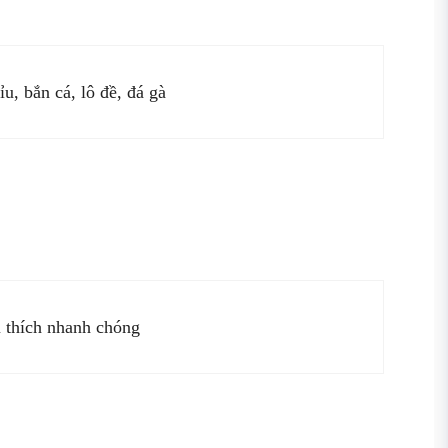
ỉu, bắn cá, lô đề, đá gà
u thích nhanh chóng