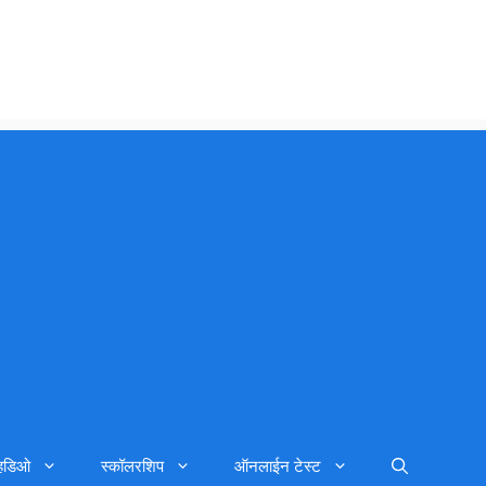
्हिडिओ
स्कॉलरशिप
ऑनलाईन टेस्ट