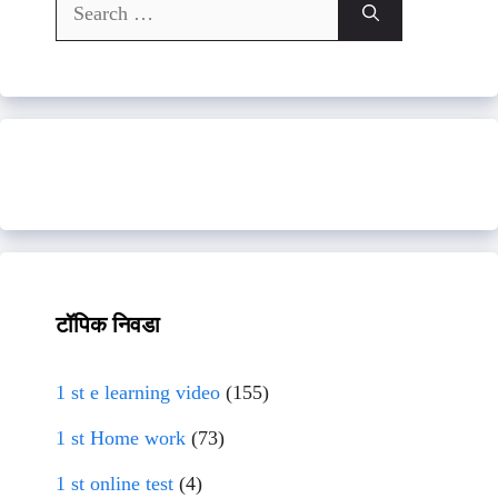
Search
for:
टॉपिक निवडा
1 st e learning video
(155)
1 st Home work
(73)
1 st online test
(4)