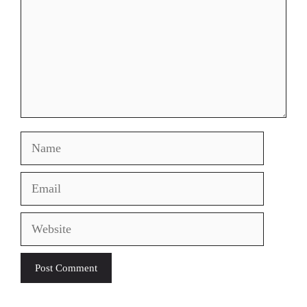
Name
Email
Website