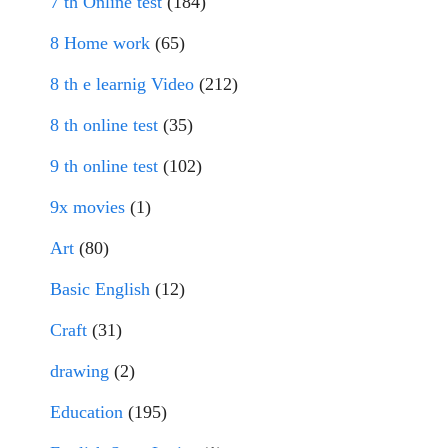
7 th Online test
(184)
8 Home work
(65)
8 th e learnig Video
(212)
8 th online test
(35)
9 th online test
(102)
9x movies
(1)
Art
(80)
Basic English
(12)
Craft
(31)
drawing
(2)
Education
(195)