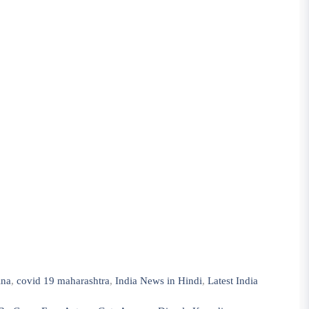
ina
,
covid 19 maharashtra
,
India News in Hindi
,
Latest India