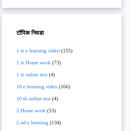
टॉपिक निवडा
1 st e learning video
(155)
1 st Home work
(73)
1 st online test
(4)
10 e learning video
(166)
10 th online test
(4)
2 Home work
(53)
2 nd e learning
(134)