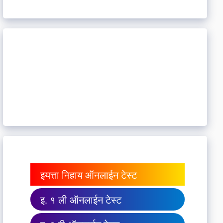
इयत्ता निहाय ऑनलाईन टेस्ट
इ. १ ली ऑनलाईन टेस्ट