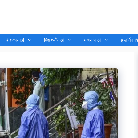
शिक्षकांसाठी
विद्यार्थ्यांसाठी
भाषणासाठी
इ लर्निग व