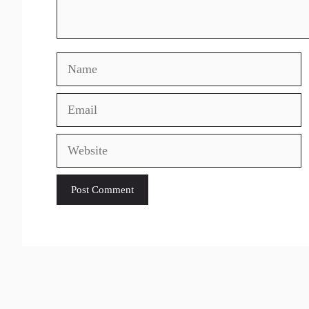
Name
Email
Website