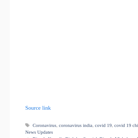
Source link
Tags
Coronavirus
,
coronavirus india
,
covid 19
,
covid 19 ch
News Updates