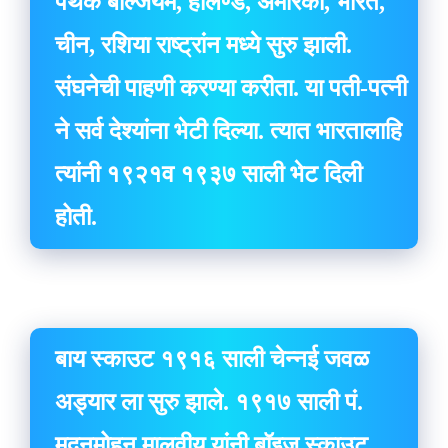
पथके बेल्जियम, हॉलण्ड, अमेरिका, भारत,
चीन, रशिया राष्ट्रांन मध्ये सुरु झाली.
संघनेची पाहणी करण्या करीता. या पती-पत्नी
ने सर्व देश्यांना भेटी दिल्या. त्यात भारतालाहि
त्यांनी १९२१व १९३७ साली भेट दिली
होती.
बाय स्काउट १९१६ साली चेन्नई जवळ
अड्यार ला सुरु झाले. १९१७ साली पं.
मदनमोहन मालवीय यांनी बॉइज स्काउट