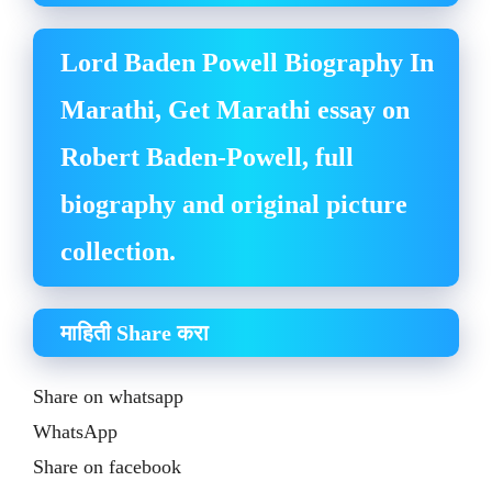
Lord Baden Powell Biography In
Marathi, Get Marathi essay on
Robert Baden-Powell, full
biography and original picture
collection.
माहिती Share करा
Share on whatsapp
WhatsApp
Share on facebook