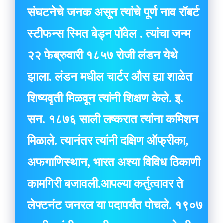
संघटनेचे जनक असून त्यांचे पूर्ण नाव रॉबर्ट
स्टीफन्स स्मित बेड्न पॉवेल . त्यांचा जन्म
२२ फेब्रुवारी १८५७ रोजी लंडन येथे
झाला. लंडन मधील चार्टर औस ह्या शाळेत
शिष्यवृती मिळवून त्यांनी शिक्षण केले. इ.
सन. १८७६ साली लष्करात त्यांना कमिशन
मिळाले. त्यानंतर त्यांनी दक्षिण ऑफ्रीका,
अफगाणिस्थान, भारत अश्या विविध ठिकाणी
कामगिरी बजावली.आपल्या कर्तुत्वावर ते
लेफ्टनंट जनरल या पदापर्यंत पोचले. १९०७