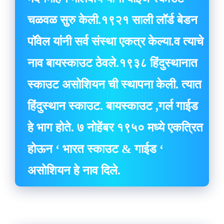
चळवळ सुरु केली.१९२१ साली लॉर्ड बेडन
पॉवेल यांनी सर्व संस्था एकत्र केल्या.व त्याचे
नाव बायस्काउट ठेवले.१९३८ हिंदुस्थानात
स्काउट असोशियन ची स्थापना केली. त्यात
हिंदुस्थान स्काउट. बायस्काउट ,गर्ल गाईड
हे भाग होते. ७ नोहेंबर १९५० मध्ये एकत्रित
होऊन ‘ भारत स्काउट & गाईड ‘
असोशियन हे नाव दिले.