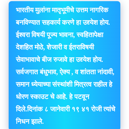
भारतीय मुलांना मातृभूमीचे उत्तम नागरिक
बनविण्यात सहकार्य करणे हा उद्द्येश होय.
ईश्वरा विषयी पूज्य भावना, स्वहितापेक्षा
देशहित मोठे, शेजारी व ईतराविषयी
सेवाभावाचे बीज रुजावे हा उद्द्येश होय.
सर्वजगात बंधुभाव, ऐक्य , व शांतता नांदावी,
समान ध्येयाच्या संस्थांशी मित्रत्व राहील हे
धोरण स्काउट चे आहे. हे पटवून
दिले.दिनांक ८ जानेवारी १९ ४१ रोजी त्यांचे
निधन झाले.