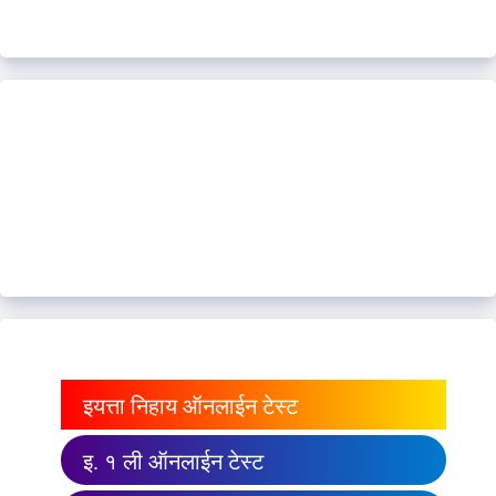
इयत्ता निहाय ऑनलाईन टेस्ट
इ. १ ली ऑनलाईन टेस्ट