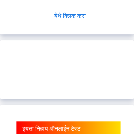
येथे क्लिक करा
इयत्ता निहाय ऑनलाईन टेस्ट