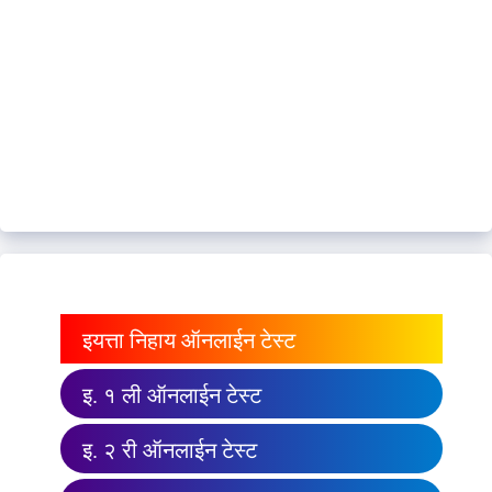
इयत्ता निहाय ऑनलाईन टेस्ट
इ. १ ली ऑनलाईन टेस्ट
इ. २ री ऑनलाईन टेस्ट