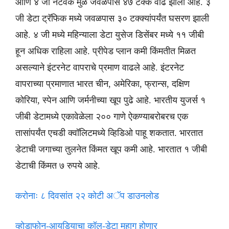
आणि ४ जी नेटवर्क मुळे जवळपास ४७ टक्के वाढ झाली आहे. ३
जी डेटा ट्रॅफिक मध्ये जवळपास ३० टक्क्यांपर्यंत घसरण झाली
आहे. ४ जी मध्ये महिन्याला डेटा युसेज डिसेंबर मध्ये ११ जीबी
हून अधिक राहिला आहे. प्रीपेड प्लान कमी किंमतीत मिळत
असल्याने इंटरनेट वापराचे प्रमाण वाढले आहे. इंटरनेट
वापराच्या प्रमाणात भारत चीन, अमेरिका, फ्रान्स, दक्षिण
कोरिया, स्पेन आणि जर्मनीच्या खूप पुढे आहे. भारतीय युजर्स १
जीबी डेटामध्ये एकावेळेला २०० गाणे ऐकण्याबरोबरच एक
तासांपर्यंत एचडी क्वॉलिटमध्ये व्हिडिओ पाहू शकतात. भारतात
डेटाची जगाच्या तुलनेत किंमत खूप कमी आहे. भारतात १ जीबी
डेटाची किंमत ७ रुपये आहे.
करोनाः ८ दिवसांत २२ कोटी अॅप डाउनलोड
व्होडाफोन-आयडियाचा कॉल-डेटा महाग होणार