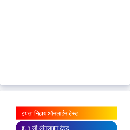
इयत्ता निहाय ऑनलाईन टेस्ट
इ. १ ली ऑनलाईन टेस्ट