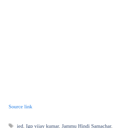
Source link
Tags
ied
,
Igp vijay kumar
,
Jammu Hindi Samachar
,