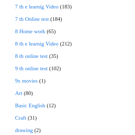
7 th e learnig Video
(183)
7 th Online test
(184)
8 Home work
(65)
8 th e learnig Video
(212)
8 th online test
(35)
9 th online test
(102)
9x movies
(1)
Art
(80)
Basic English
(12)
Craft
(31)
drawing
(2)