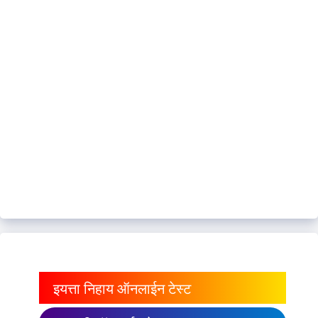
इयत्ता निहाय ऑनलाईन टेस्ट