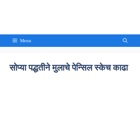
Skip
to
Sandeep Waghmore
content
Menu
सोप्या पद्धतीने मुलाचे पेन्सिल स्केच काढा