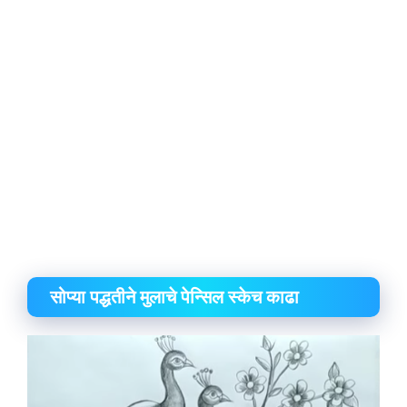
सोप्या पद्धतीने मुलाचे पेन्सिल स्केच काढा