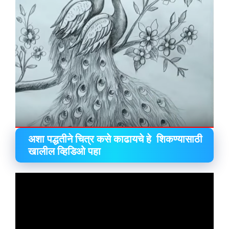
अशा पद्धतीने चित्र कसे काढायचे हे शिकण्यासाठी
खालील व्हिडिओ पहा