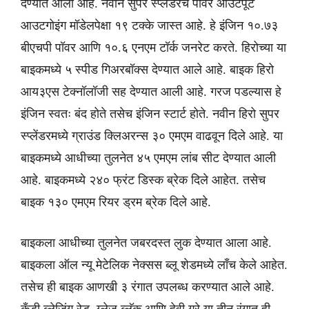
देण्यात आली आहे. नवीन सुपर स्प्लेंडरचे पॉवर आउटपूट
आउटगोइंग मॉडेलपेक्षा १९ टक्के जास्त आहे. हे इंजिन १०.७३
बीएचपी पॉवर आणि १०.६ एनएम टॉर्क जनरेट करते. हिरोच्या या
बाइकमध्ये ५ स्पीड गिअरबॉक्स देण्यात आले आहे. बाइक हिरो
आय३एस टेक्नॉलॉजी सह देण्यात आली आहे. गरज पडल्यास हे
इंजिन स्वतः बंद होते तसेच इंजिन स्टार्ट होते. नवीन हिरो सुपर
स्प्लेंडरमध्ये ग्राउंड क्लिअरन्स ३० एमएम वाढवून दिले आहे. या
बाइकमध्ये आधीच्या तुलनेत ४५ एमएम लांब सीट देण्यात आली
आहे. बाइकमध्ये २४० फ्रंट डिस्क ब्रेक दिले आहेत. तसेच
बाइक १३० एमएम रियर ड्रम ब्रेक दिले आहे.
बाइकला आधीच्या तुलनेत जबरदस्त लुक देण्यात आला आहे.
बाइकला ऑल न्यू मेटेलिक नेक्सस ब्लू शेडमध्ये लाँच केले आहेत.
तसेच ही बाइक आणखी ३ रंगात उपलब्ध करण्यात आले आहे.