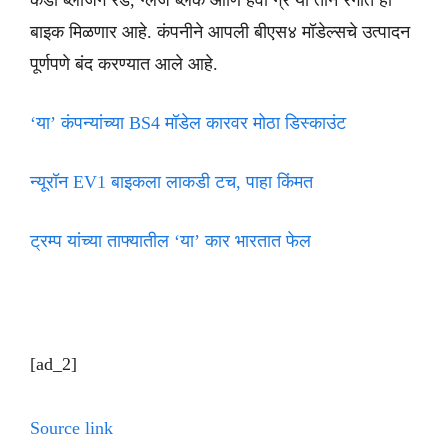
कँडी ब्लेजिंग रेड, ग्लेज ब्लॅक आणि हेवी ग्रे या तीन रंगात ही
बाइक मिळणार आहे. कंपनीने आपली बीएस४ मॉडेल्सचे उत्पादन
पूर्णपणे बंद करण्यात आले आहे.
‘या’ कंपन्यांच्या BS4 मॉडेल कारवर मोठा डिस्काउंट
न्यूरॉन EV1 बाइकला लाकडी टच, पाहा किंमत
ट्रम्प यांच्या ताफ्यातील ‘या’ कार भारतात फेल
[ad_2]
Source link