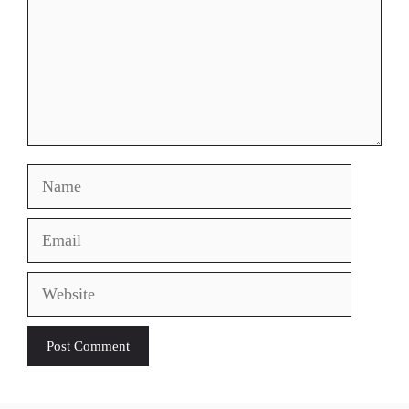
Name
Email
Website