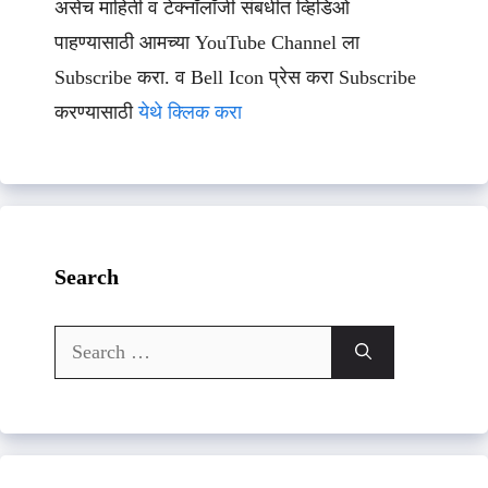
असेच माहिती व टेक्नॉलॉजी संबधीत व्हिडिओ
पाहण्यासाठी आमच्या YouTube Channel ला
Subscribe करा. व Bell Icon प्रेस करा Subscribe
करण्यासाठी
येथे क्लिक करा
Search
Search
for: