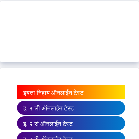
इयत्ता निहाय ऑनलाईन टेस्ट
इ. १ ली ऑनलाईन टेस्ट
इ. २ री ऑनलाईन टेस्ट