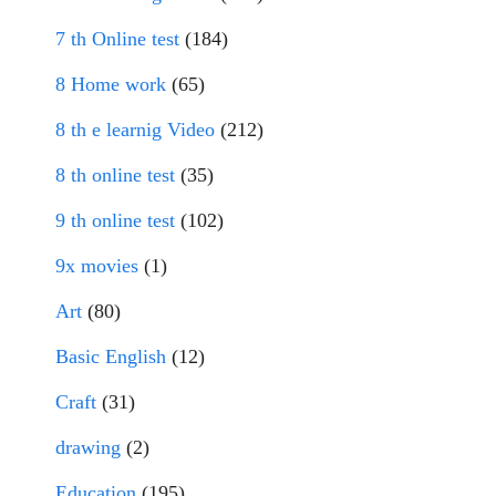
7 th Online test
(184)
8 Home work
(65)
8 th e learnig Video
(212)
8 th online test
(35)
9 th online test
(102)
9x movies
(1)
Art
(80)
Basic English
(12)
Craft
(31)
drawing
(2)
Education
(195)