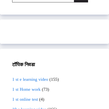
for:
टॉपिक निवडा
1 st e learning video
(155)
1 st Home work
(73)
1 st online test
(4)