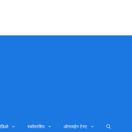
्हिडिओ
स्कॉलरशिप
ऑनलाईन टेस्ट