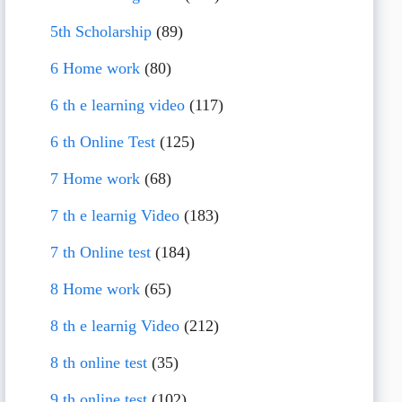
5th Scholarship
(89)
6 Home work
(80)
6 th e learning video
(117)
6 th Online Test
(125)
7 Home work
(68)
7 th e learnig Video
(183)
7 th Online test
(184)
8 Home work
(65)
8 th e learnig Video
(212)
8 th online test
(35)
9 th online test
(102)