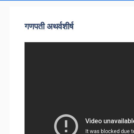
गणपती अथर्वशीर्ष