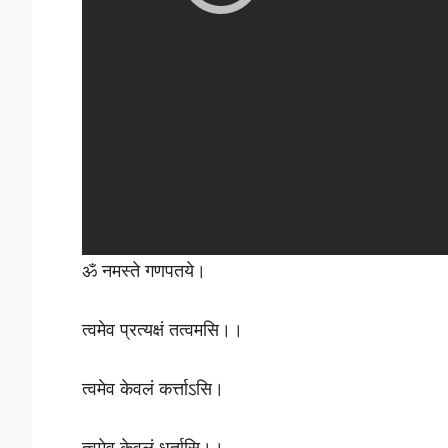
ॐ नमस्ते गणपतये।
त्वमेव प्रत्यक्षं तत्वमसि।।
त्वमेव केवलं कर्त्ताऽसि।