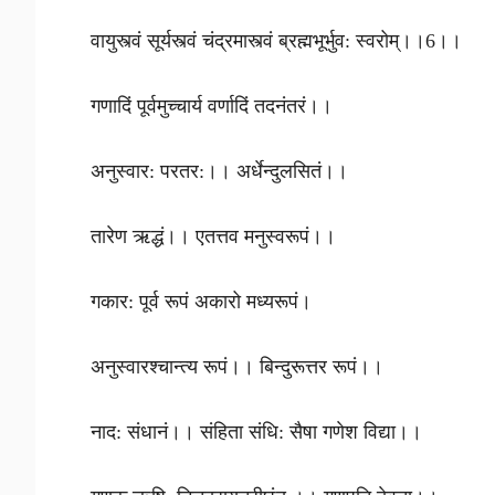
वायुस्त्वं सूर्यस्त्वं चंद्रमास्त्वं ब्रह्मभूर्भुव: स्वरोम्।।6।।
गणादिं पूर्वमुच्चार्य वर्णादिं तदनंतरं।।
अनुस्वार: परतर:।। अर्धेन्दुलसितं।।
तारेण ऋद्धं।। एतत्तव मनुस्वरूपं।।
गकार: पूर्व रूपं अकारो मध्यरूपं।
अनुस्वारश्चान्त्य रूपं।। बिन्दुरूत्तर रूपं।।
नाद: संधानं।। संहिता संधि: सैषा गणेश विद्या।।