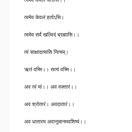
त्वमेव केवलं धर्तासि।।
त्वमेव केवलं हर्ताऽसि।
त्वमेव सर्वं खल्विदं ब्रह्मासि।।
त्वं साक्षादत्मासि नित्यम्।
ऋतं वच्मि।। सत्यं वच्मि।।
अव त्वं मां।। अव वक्तारं।।
अव श्रोतारं। अवदातारं।।
अव धातारम अवानूचानमवशिष्यं।।