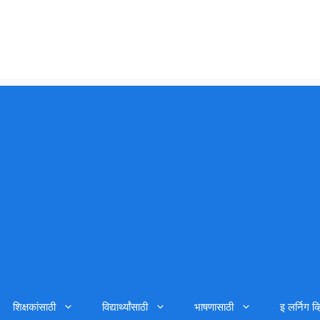
शिक्षकांसाठी
विद्यार्थ्यांसाठी
भाषणासाठी
इ लर्निग व