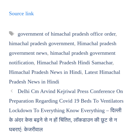
Source link
Tags
government of himachal pradesh office order
,
himachal pradesh government
,
Himachal pradesh
government news
,
himachal pradesh government
notification
,
Himachal Pradesh Hindi Samachar
,
Himachal Pradesh News in Hindi
,
Latest Himachal
Pradesh News in Hindi
Delhi Cm Arvind Kejriwal Press Conference On
Preparation Regarding Covid 19 Beds To Ventilators
Lockdown To Everything Know Everything – दिल्ली
के अंदर केस बढ़ने से न हों चिंतित, लॉकडाउन की छूट से न
घबराएं: केजरीवाल