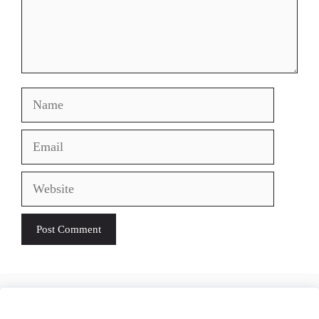
Name
Email
Website