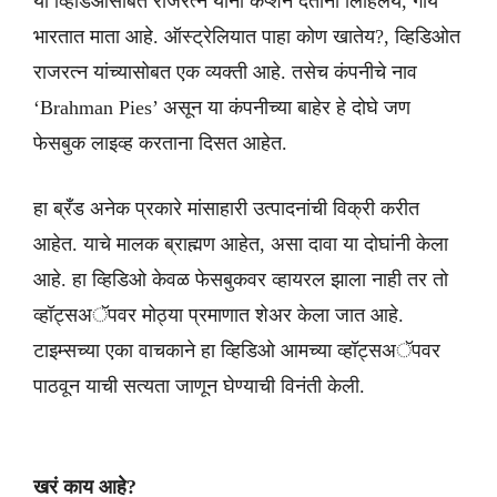
या व्हिडिओसोबत राजरत्न यांनी कॅप्शन देताना लिहिलेय, गाय
भारतात माता आहे. ऑस्ट्रेलियात पाहा कोण खातेय?, व्हिडिओत
राजरत्न यांच्यासोबत एक व्यक्ती आहे. तसेच कंपनीचे नाव
‘Brahman Pies’ असून या कंपनीच्या बाहेर हे दोघे जण
फेसबुक लाइव्ह करताना दिसत आहेत.
हा ब्रँड अनेक प्रकारे मांसाहारी उत्पादनांची विक्री करीत
आहेत. याचे मालक ब्राह्मण आहेत, असा दावा या दोघांनी केला
आहे. हा व्हिडिओ केवळ फेसबुकवर व्हायरल झाला नाही तर तो
व्हॉट्सअॅपवर मोठ्या प्रमाणात शेअर केला जात आहे.
टाइम्सच्या एका वाचकाने हा व्हिडिओ आमच्या व्हॉट्सअॅपवर
पाठवून याची सत्यता जाणून घेण्याची विनंती केली.
खरं काय आहे?