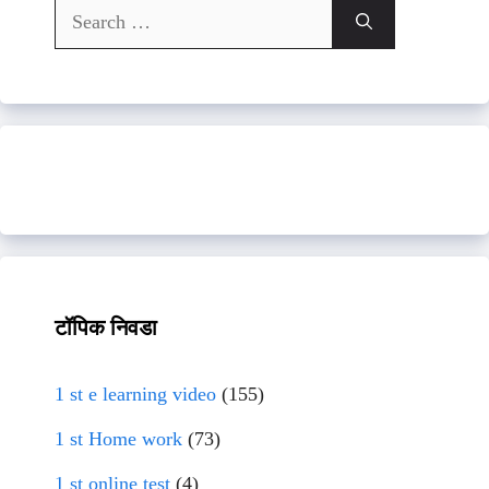
Search
for:
टॉपिक निवडा
1 st e learning video
(155)
1 st Home work
(73)
1 st online test
(4)