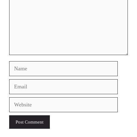
Name
Email
Website