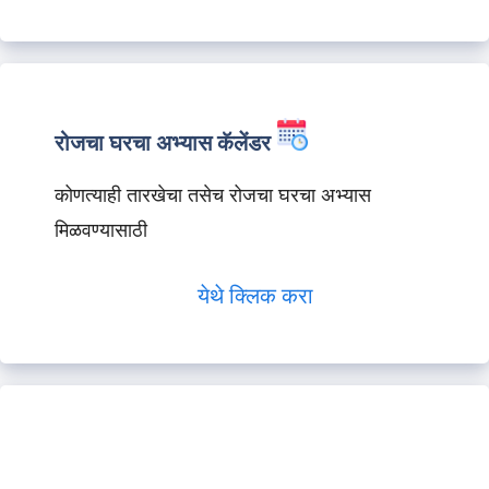
रोजचा घरचा अभ्यास कॅलेंडर
कोणत्याही तारखेचा तसेच रोजचा घरचा अभ्यास
मिळवण्यासाठी
येथे क्लिक करा