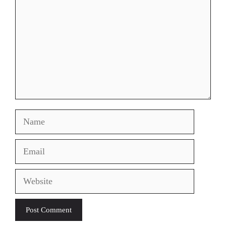
Name
Email
Website