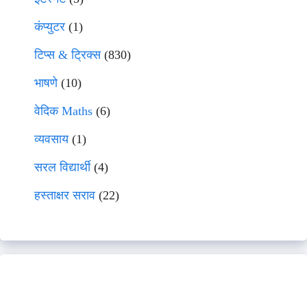
कंप्युटर
(1)
टिप्स & ट्रिक्स
(830)
भाषणे
(10)
वेदिक Maths
(6)
व्यवसाय
(1)
सरल विद्यार्थी
(4)
हस्ताक्षर सराव
(22)