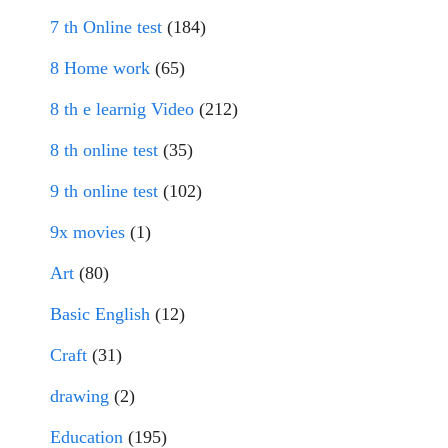
7 th Online test
(184)
8 Home work
(65)
8 th e learnig Video
(212)
8 th online test
(35)
9 th online test
(102)
9x movies
(1)
Art
(80)
Basic English
(12)
Craft
(31)
drawing
(2)
Education
(195)