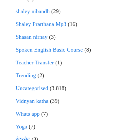
shaley nibandh
(29)
Shaley Prarthana Mp3
(16)
Shasan nirnay
(3)
Spoken English Basic Course
(8)
Teacher Transfer
(1)
Trending
(2)
Uncategorised
(3,818)
Vidnyan katha
(39)
Whats app
(7)
Yoga
(7)
इंटरनेट
(3)