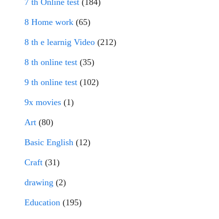
7 th Online test
(184)
8 Home work
(65)
8 th e learnig Video
(212)
8 th online test
(35)
9 th online test
(102)
9x movies
(1)
Art
(80)
Basic English
(12)
Craft
(31)
drawing
(2)
Education
(195)