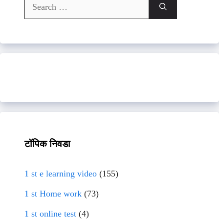
Search
for:
टॉपिक निवडा
1 st e learning video
(155)
1 st Home work
(73)
1 st online test
(4)