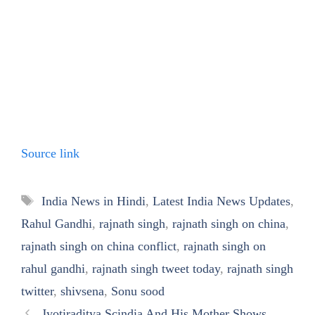
Source link
Tags
India News in Hindi
,
Latest India News Updates
,
Rahul Gandhi
,
rajnath singh
,
rajnath singh on china
,
rajnath singh on china conflict
,
rajnath singh on
rahul gandhi
,
rajnath singh tweet today
,
rajnath singh
twitter
,
shivsena
,
Sonu sood
Jyotiraditya Scindia And His Mother Shows