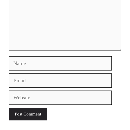
Name
Email
Website