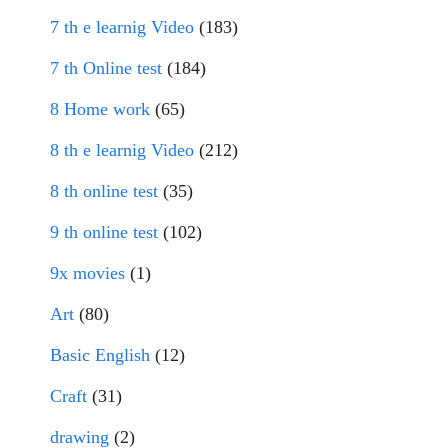
7 th e learnig Video
(183)
7 th Online test
(184)
8 Home work
(65)
8 th e learnig Video
(212)
8 th online test
(35)
9 th online test
(102)
9x movies
(1)
Art
(80)
Basic English
(12)
Craft
(31)
drawing
(2)