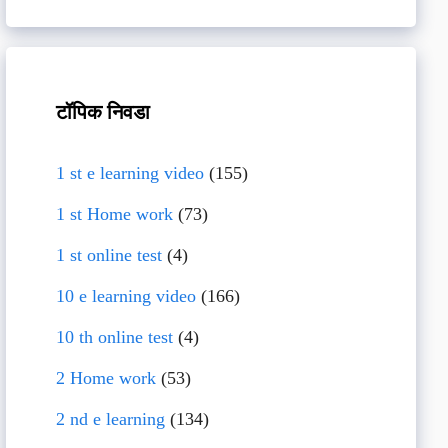
टॉपिक निवडा
1 st e learning video
(155)
1 st Home work
(73)
1 st online test
(4)
10 e learning video
(166)
10 th online test
(4)
2 Home work
(53)
2 nd e learning
(134)