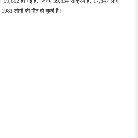
या 59,662 हो गई है, जिनमें 39,834 सक्रिय हैं, 17,847 लोग
ै और 1981 लोगों की मौत हो चुकी है।