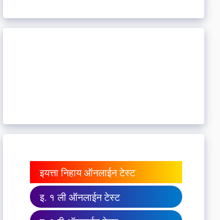
इयत्ता निहाय ऑनलाईन टेस्ट
इ. १ ली ऑनलाईन टेस्ट