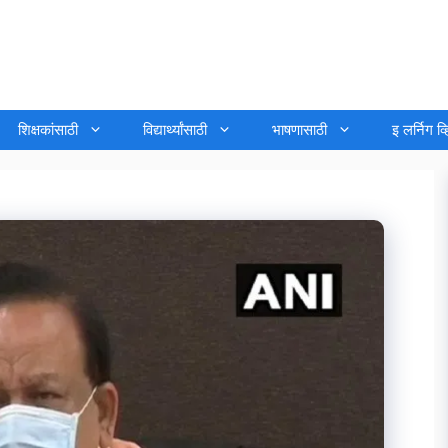
शिक्षकांसाठी
विद्यार्थ्यांसाठी
भाषणासाठी
इ लर्निग व