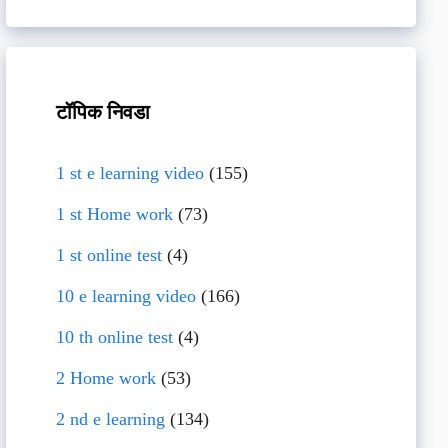
टॉपिक निवडा
1 st e learning video
(155)
1 st Home work
(73)
1 st online test
(4)
10 e learning video
(166)
10 th online test
(4)
2 Home work
(53)
2 nd e learning
(134)