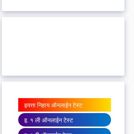
इयत्ता निहाय ऑनलाईन टेस्ट
इ. १ ली ऑनलाईन टेस्ट