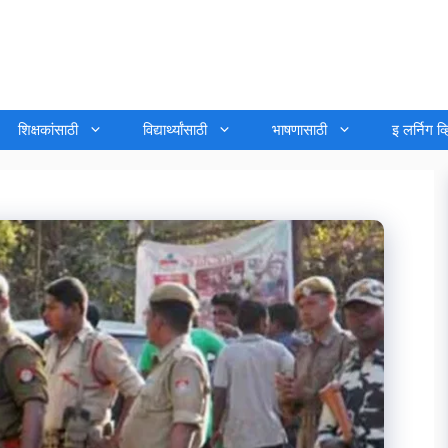
शिक्षकांसाठी
विद्यार्थ्यांसाठी
भाषणासाठी
इ लर्निग व