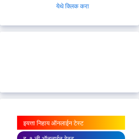
येथे क्लिक करा
इयत्ता निहाय ऑनलाईन टेस्ट
इ. १ ली ऑनलाईन टेस्ट