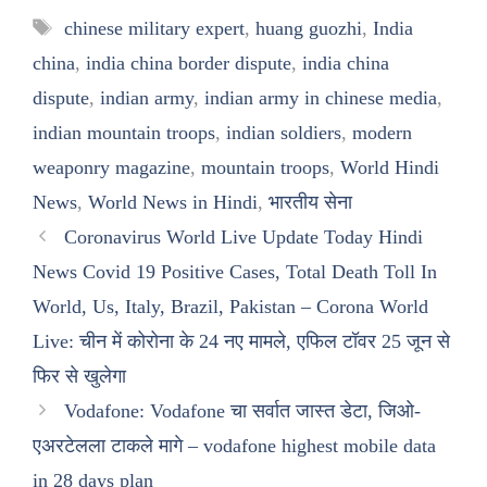
Tags
chinese military expert
,
huang guozhi
,
India
china
,
india china border dispute
,
india china
dispute
,
indian army
,
indian army in chinese media
,
indian mountain troops
,
indian soldiers
,
modern
weaponry magazine
,
mountain troops
,
World Hindi
News
,
World News in Hindi
,
भारतीय सेना
Coronavirus World Live Update Today Hindi
News Covid 19 Positive Cases, Total Death Toll In
World, Us, Italy, Brazil, Pakistan – Corona World
Live: चीन में कोरोना के 24 नए मामले, एफिल टॉवर 25 जून से
फिर से खुलेगा
Vodafone: Vodafone चा सर्वात जास्त डेटा, जिओ-
एअरटेलला टाकले मागे – vodafone highest mobile data
in 28 days plan