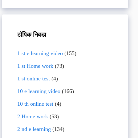
टॉपिक निवडा
1 st e learning video
(155)
1 st Home work
(73)
1 st online test
(4)
10 e learning video
(166)
10 th online test
(4)
2 Home work
(53)
2 nd e learning
(134)