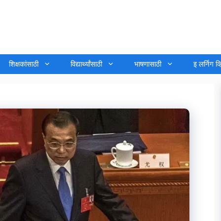
शिक्षकांसाठी
विद्यार्थ्यांसाठी
भाषणासाठी
इ लर्निग व