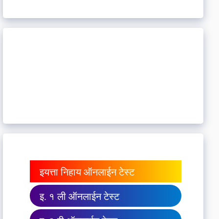
इयत्ता निहाय ऑनलाईन टेस्ट
इ. १ ली ऑनलाईन टेस्ट