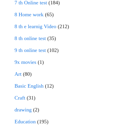
7 th Online test
(184)
8 Home work
(65)
8 th e learnig Video
(212)
8 th online test
(35)
9 th online test
(102)
9x movies
(1)
Art
(80)
Basic English
(12)
Craft
(31)
drawing
(2)
Education
(195)