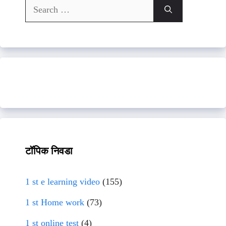
Search
for:
टॉपिक निवडा
1 st e learning video
(155)
1 st Home work
(73)
1 st online test
(4)