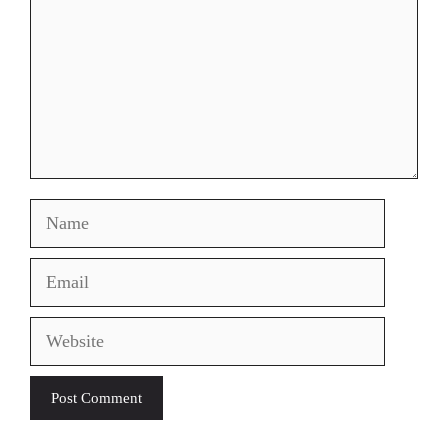
Name
Email
Website