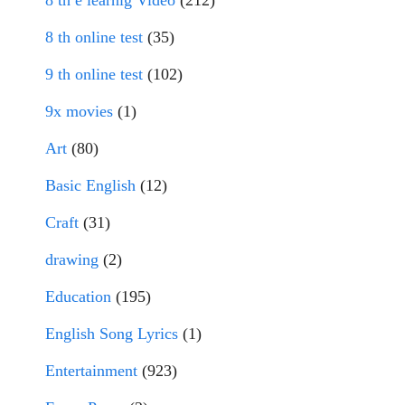
8 th e learnig Video
(212)
8 th online test
(35)
9 th online test
(102)
9x movies
(1)
Art
(80)
Basic English
(12)
Craft
(31)
drawing
(2)
Education
(195)
English Song Lyrics
(1)
Entertainment
(923)