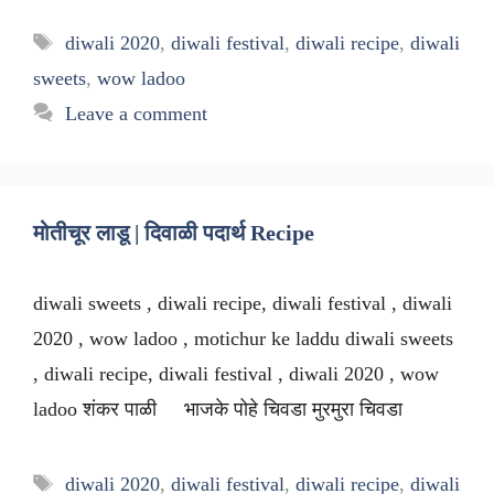
Tags
diwali 2020
,
diwali festival
,
diwali recipe
,
diwali
sweets
,
wow ladoo
Leave a comment
मोतीचूर लाडू | दिवाळी पदार्थ Recipe
diwali sweets , diwali recipe, diwali festival , diwali
2020 , wow ladoo , motichur ke laddu diwali sweets
, diwali recipe, diwali festival , diwali 2020 , wow
ladoo शंकर पाळी भाजके पोहे चिवडा मुरमुरा चिवडा
Tags
diwali 2020
,
diwali festival
,
diwali recipe
,
diwali