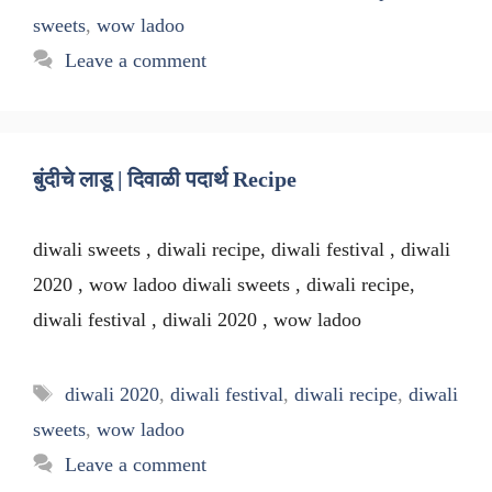
sweets
,
wow ladoo
Leave a comment
बुंदीचे लाडू | दिवाळी पदार्थ Recipe
diwali sweets , diwali recipe, diwali festival , diwali
2020 , wow ladoo diwali sweets , diwali recipe,
diwali festival , diwali 2020 , wow ladoo
Tags
diwali 2020
,
diwali festival
,
diwali recipe
,
diwali
sweets
,
wow ladoo
Leave a comment