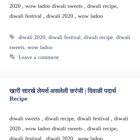
2020 , wow ladoo diwali sweets , diwali recipe,
diwali festival , diwali 2020 , wow ladoo
Tags
diwali 2020
,
diwali festival
,
diwali recipe
,
diwali
sweets
,
wow ladoo
Leave a comment
खारी सारखे लेयर्स असलेली करंजी | दिवाळी पदार्थ
Recipe
diwali sweets , diwali recipe, diwali festival , diwali
2020 , wow ladoo diwali sweets , diwali recipe,
diwali festival , diwali 2020 , wow ladoo