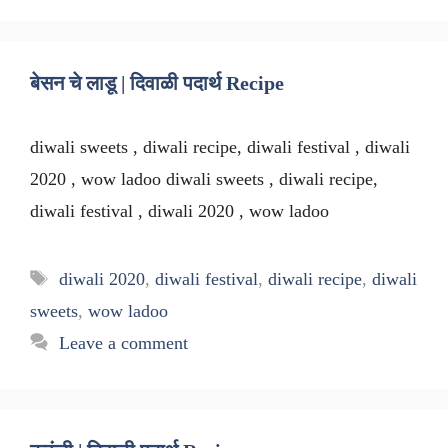
बेसन चे लाडू | दिवाळी पदार्थ Recipe
diwali sweets , diwali recipe, diwali festival , diwali
2020 , wow ladoo diwali sweets , diwali recipe,
diwali festival , diwali 2020 , wow ladoo
Tags
diwali 2020
,
diwali festival
,
diwali recipe
,
diwali
sweets
,
wow ladoo
Leave a comment