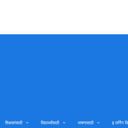
शिक्षकांसाठी
विद्यार्थ्यांसाठी
भाषणासाठी
इ लर्निग व