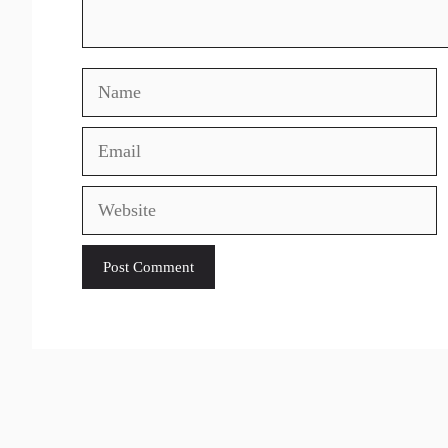
Name
Email
Website