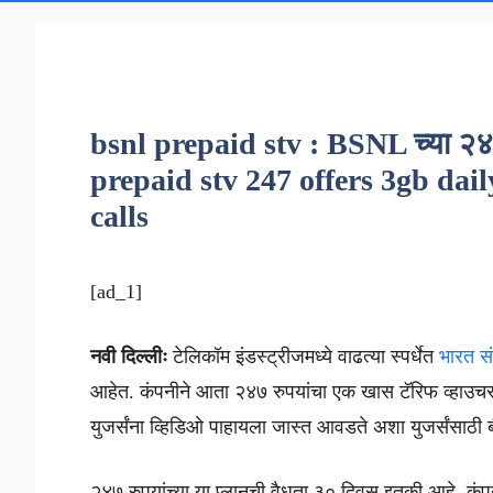
bsnl prepaid stv : BSNL च्या २४७
prepaid stv 247 offers 3gb dail
calls
[ad_1]
नवी दिल्लीः
टेलिकॉम इंडस्ट्रीजमध्ये वाढत्या स्पर्धेत
भारत स
आहेत. कंपनीने आता २४७ रुपयांचा एक खास टॅरिफ व्हाउचर 
युजर्संना व्हिडिओ पाहायला जास्त आवडते अशा युजर्संसाठ
२४७ रुपयांच्या या प्लानची वैधता ३० दिवस इतकी आहे. क