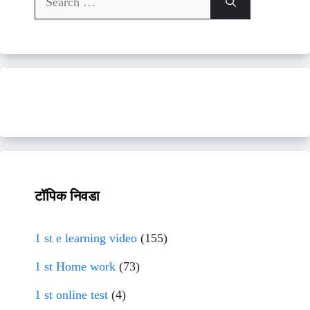
for:
टॉपिक निवडा
1 st e learning video
(155)
1 st Home work
(73)
1 st online test
(4)