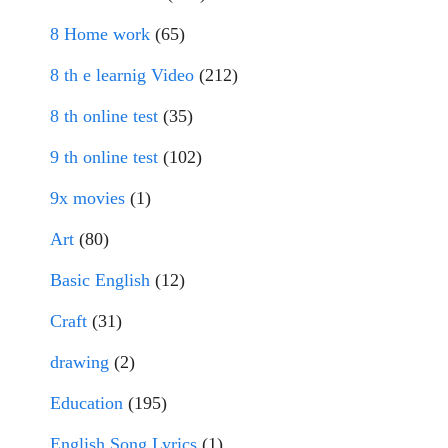
8 Home work
(65)
8 th e learnig Video
(212)
8 th online test
(35)
9 th online test
(102)
9x movies
(1)
Art
(80)
Basic English
(12)
Craft
(31)
drawing
(2)
Education
(195)
English Song Lyrics
(1)