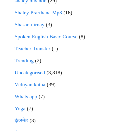
shaley nibandh
(29)
Shaley Prarthana Mp3
(16)
Shasan nirnay
(3)
Spoken English Basic Course
(8)
Teacher Transfer
(1)
Trending
(2)
Uncategorised
(3,818)
Vidnyan katha
(39)
Whats app
(7)
Yoga
(7)
इंटरनेट
(3)