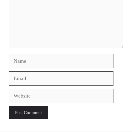
Name
Email
Website