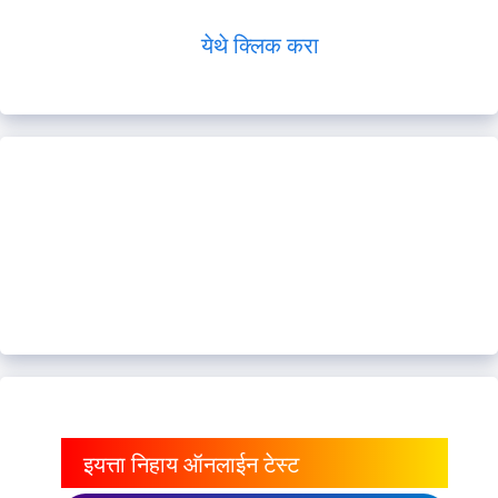
येथे क्लिक करा
इयत्ता निहाय ऑनलाईन टेस्ट