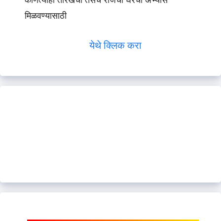
कोणत्याही तारखेचा तसेच रोजचा घरचा अभ्यास
मिळवण्यासाठी
येथे क्लिक करा