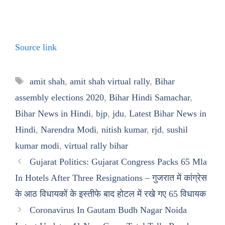
Source link
Tags
amit shah
,
amit shah virtual rally
,
Bihar
assembly elections 2020
,
Bihar Hindi Samachar
,
Bihar News in Hindi
,
bjp
,
jdu
,
Latest Bihar News in
Hindi
,
Narendra Modi
,
nitish kumar
,
rjd
,
sushil
kumar modi
,
virtual rally bihar
Gujarat Politics: Gujarat Congress Packs 65 Mla
In Hotels After Three Resignations – गुजरात में कांग्रेस
के आठ विधायकों के इस्तीफे बाद होटल में रखे गए 65 विधायक
Coronavirus In Gautam Budh Nagar Noida