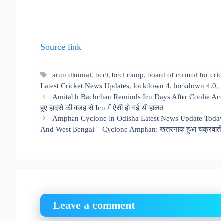
Source link
Tags
arun dhumal
,
bcci
,
bcci camp
,
board of control for cri
Latest Cricket News Updates
,
lockdown 4
,
lockdown 4.0
,
Amitabh Bachchan Reminds Icu Days After Coolie Accident
हुए हादसे की वजह से Icu में ऐसी हो गई थी हालत
Amphan Cyclone In Odisha Latest News Update Today
And West Bengal – Cyclone Amphan: खतरनाक हुआ चक्रवाती तूफ
Leave a comment