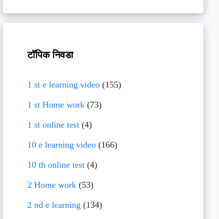
टॉपिक निवडा
1 st e learning video
(155)
1 st Home work
(73)
1 st online test
(4)
10 e learning video
(166)
10 th online test
(4)
2 Home work
(53)
2 nd e learning
(134)