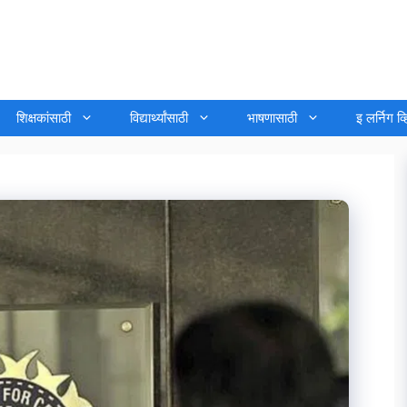
शिक्षकांसाठी
विद्यार्थ्यांसाठी
भाषणासाठी
इ लर्निग व