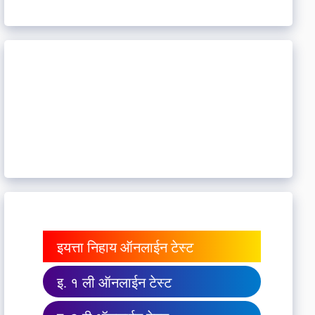
इयत्ता निहाय ऑनलाईन टेस्ट
इ. १ ली ऑनलाईन टेस्ट