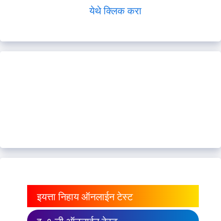
येथे क्लिक करा
इयत्ता निहाय ऑनलाईन टेस्ट