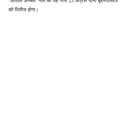
‘अरिवम अनबम’ नाम का यह गाना 23 अप्रैल यानी बृहस्पतिवार
को रिलीज होगा।