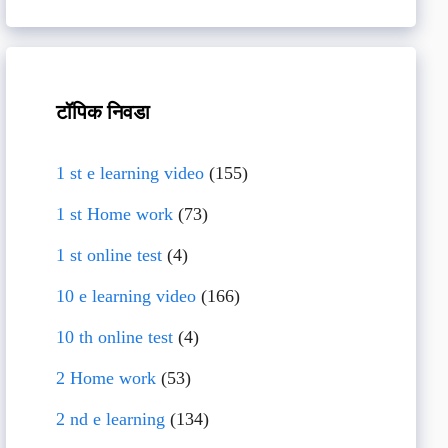
टॉपिक निवडा
1 st e learning video
(155)
1 st Home work
(73)
1 st online test
(4)
10 e learning video
(166)
10 th online test
(4)
2 Home work
(53)
2 nd e learning
(134)