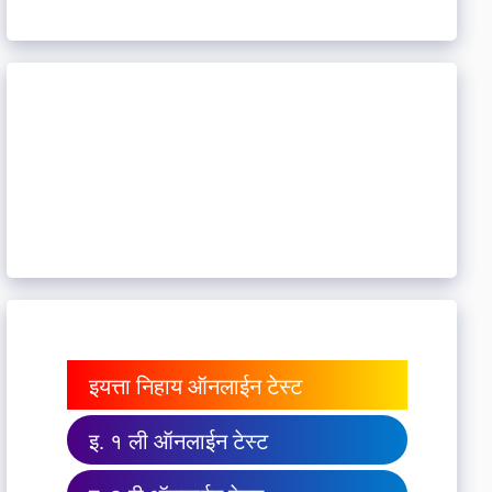
इयत्ता निहाय ऑनलाईन टेस्ट
इ. १ ली ऑनलाईन टेस्ट