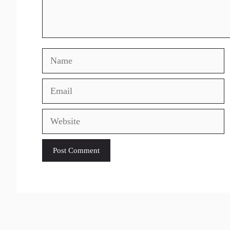
Name
Email
Website