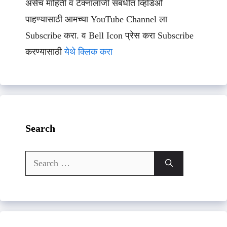
असेच माहिती व टेक्नॉलॉजी संबधीत व्हिडिओ
पाहण्यासाठी आमच्या YouTube Channel ला
Subscribe करा. व Bell Icon प्रेस करा Subscribe
करण्यासाठी
येथे क्लिक करा
Search
Search
for: