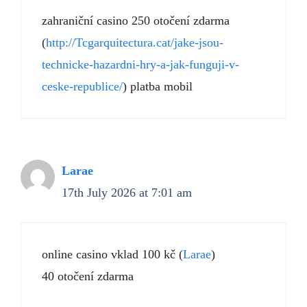
zahraniční casino 250 otočení zdarma
(
http://Tcgarquitectura.cat/jake-jsou-
technicke-hazardni-hry-a-jak-funguji-v-
ceske-republice/
) platba mobil
Larae
17th July 2026 at 7:01 am
online casino vklad 100 kč (
Larae
)
40 otočení zdarma