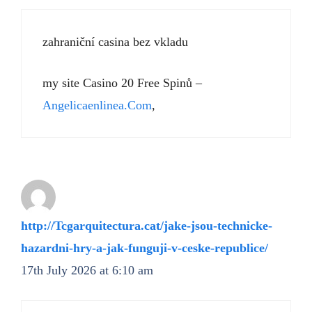
zahraniční casina bez vkladu
my site Casino 20 Free Spinů –
Angelicaenlinea.Com
,
http://Tcgarquitectura.cat/jake-jsou-technicke-
hazardni-hry-a-jak-funguji-v-ceske-republice/
17th July 2026 at 6:10 am