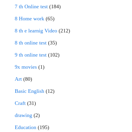
7 th Online test
(184)
8 Home work
(65)
8 th e learnig Video
(212)
8 th online test
(35)
9 th online test
(102)
9x movies
(1)
Art
(80)
Basic English
(12)
Craft
(31)
drawing
(2)
Education
(195)