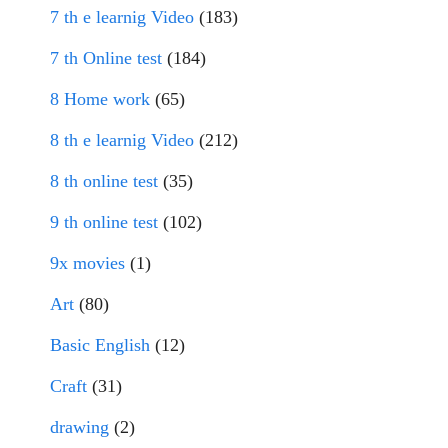
7 th e learnig Video
(183)
7 th Online test
(184)
8 Home work
(65)
8 th e learnig Video
(212)
8 th online test
(35)
9 th online test
(102)
9x movies
(1)
Art
(80)
Basic English
(12)
Craft
(31)
drawing
(2)