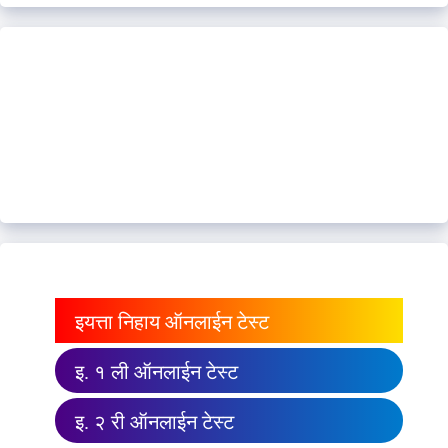
इयत्ता निहाय ऑनलाईन टेस्ट
इ. १ ली ऑनलाईन टेस्ट
इ. २ री ऑनलाईन टेस्ट