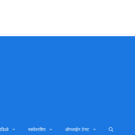
्हिडिओ
स्कॉलरशिप
ऑनलाईन टेस्ट