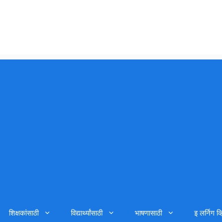
शिक्षकांसाठी
विद्यार्थ्यांसाठी
भाषणासाठी
इ लर्निग व