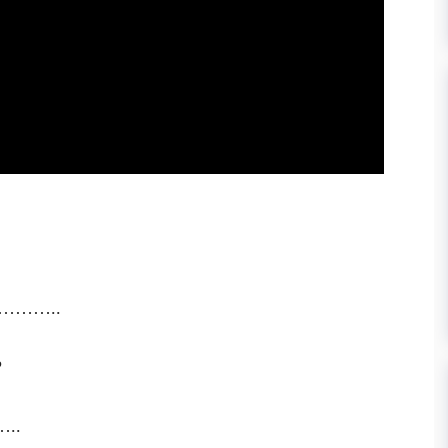
……..
?
..