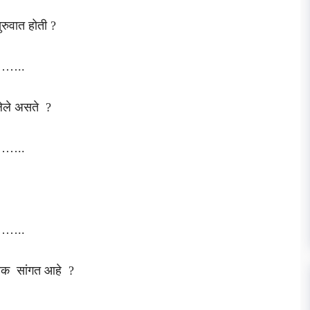
ुवात होती ?
…..
लेले असते ?
…..
…..
क सांगत आहे ?