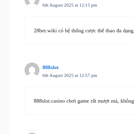
6th August 2025 at 12:15 pm
28bet.wiki có hệ thống cược thể thao đa dạng,
888slot
6th August 2025 at 12:57 pm
888slot.casino chơi game rất mượt mà, không 