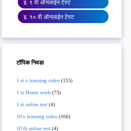
इ. ९ वी ऑनलाईन टेस्ट
इ. १० वी ऑनलाईन टेस्ट
टॉपिक निवडा
1 st e learning video
(155)
1 st Home work
(73)
1 st online test
(4)
10 e learning video
(166)
10 th online test
(4)