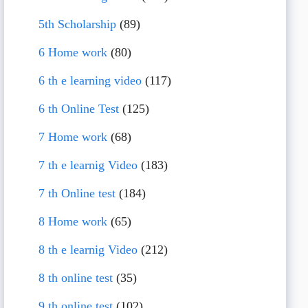
5th Scholarship
(89)
6 Home work
(80)
6 th e learning video
(117)
6 th Online Test
(125)
7 Home work
(68)
7 th e learnig Video
(183)
7 th Online test
(184)
8 Home work
(65)
8 th e learnig Video
(212)
8 th online test
(35)
9 th online test
(102)