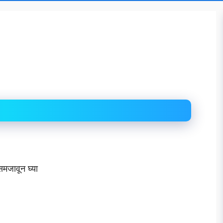
जावून घ्या