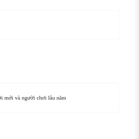
gười mới và người chơi lâu năm