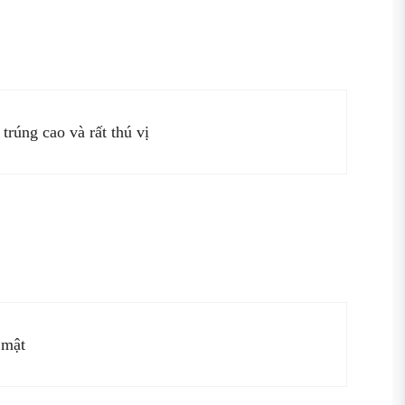
trúng cao và rất thú vị
 mật