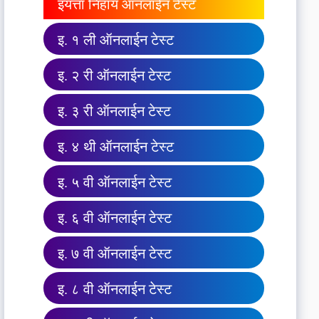
इयत्ता निहाय ऑनलाईन टेस्ट
इ. १ ली ऑनलाईन टेस्ट
इ. २ री ऑनलाईन टेस्ट
इ. ३ री ऑनलाईन टेस्ट
इ. ४ थी ऑनलाईन टेस्ट
इ. ५ वी ऑनलाईन टेस्ट
इ. ६ वी ऑनलाईन टेस्ट
इ. ७ वी ऑनलाईन टेस्ट
इ. ८ वी ऑनलाईन टेस्ट